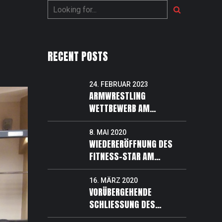
RECENT POSTS
24. FEBRUAR 2023
ARMWRESTLING
WETTBEWERB AM
04.03.2023 UM 12:00
UHR
8. MAI 2020
WIEDERERÖFFNUNG DES
FITNESS-STAR AM
11.05.2020 !
16. MÄRZ 2020
VORÜBERGEHENDE
SCHLIESSUNG DES F
ITNESSSTUDIOS !